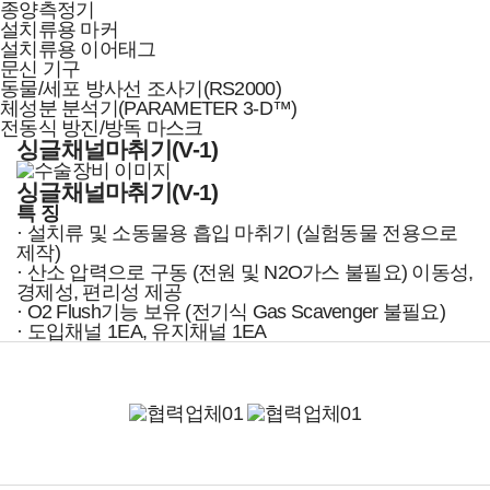
종양측정기
설치류용 마커
설치류용 이어태그
문신 기구
동물/세포 방사선 조사기(RS2000)
체성분 분석기(PARAMETER 3-D™)
전동식 방진/방독 마스크
싱글채널마취기(V-1)
싱글채널마취기(V-1)
특 징
· 설치류 및 소동물용 흡입 마취기 (실험동물 전용으로
제작)
· 산소 압력으로 구동 (전원 및 N2O가스 불필요) 이동성,
경제성, 편리성 제공
· O2 Flush기능 보유 (전기식 Gas Scavenger 불필요)
· 도입채널 1EA, 유지채널 1EA