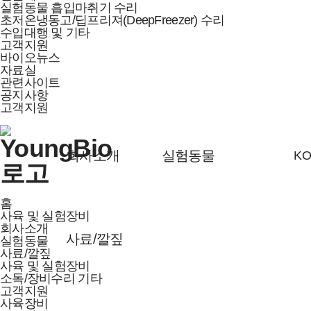
실험동물 흡입마취기 수리
초저온냉동고/딥프리져(DeepFreezer) 수리
수입대행 및 기타
고객지원
바이오뉴스
자료실
관련사이트
공지사항
고객지원
회사소개
실험동물
KO
홈
사육 및 실험장비
회사소개
사료/깔짚
실험동물
사료/깔짚
사육 및 실험장비
소독/장비수리 기타
고객지원
사육장비