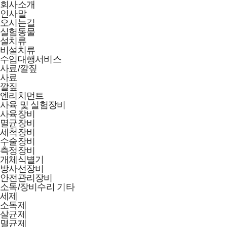
회사소개
인사말
오시는길
실험동물
설치류
비설치류
수입대행서비스
사료/깔짚
사료
깔짚
엔리치먼트
사육 및 실험장비
사육장비
멸균장비
세척장비
수술장비
측정장비
개체식별기
방사선장비
안전관리장비
소독/장비수리 기타
세제
소독제
살균제
멸균제