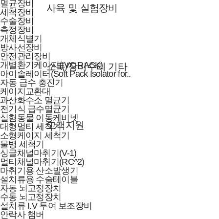
멸균장비
사육 및 실험장비
세척장비
수술장비
측정장비
개체식별기
방사선장비
안전관리장비
개별환기케이지(IVC RACK)
소독/장비수리 기타
아이솔레이터(Soft Pack Isolator for..
자동 급수 충진기
케이지교환대
과산화수소 멸균기
전기식 급수멸균기
실험동물 이동케비넷
고객지원
대형멀티 세척기
소형케이지 세척기
물병 세척기
싱글채널마취기(V-1)
멀티채널마취기(RC^2)
마취기용 산소발생기
설치류용 수술테이블
자동 뇌고정장치
수동 뇌고정장치
설치류 I.V 투여 보조장비
안락사 챔버