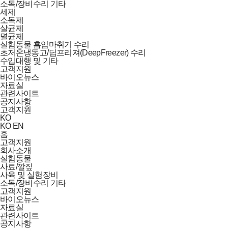
소독/장비수리 기타
세제
소독제
살균제
멸균제
실험동물 흡입마취기 수리
초저온냉동고/딥프리져(DeepFreezer) 수리
수입대행 및 기타
고객지원
바이오뉴스
자료실
관련사이트
공지사항
고객지원
KO
KO
EN
홈
고객지원
회사소개
실험동물
사료/깔짚
사육 및 실험장비
소독/장비수리 기타
고객지원
바이오뉴스
자료실
관련사이트
공지사항