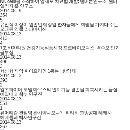
NK cells을 조작하여 암세포 치료법 개발: 맬버른연구소, 월터
엘리자 홀 연구소
2014.08.19
354
5
유전적 이상이 원인인 췌장암 환자들에게 희망을 가져다 주는
오래된 약물 라파마이신.
2014.08.13
413
4
1조7000억원 건강기능식품시장 프로바이오틱스. 백수오 인기
급부상
2014.08.13
496
3
혁신형 제약 파이프라인 1위는 " 항암제"
2014.08.13
393
2
알츠하이머 모델 마우스의 인지기능 결손을 회복시키는 물질 :
예일대 의학부 연구진
2014.08.13
551
1
류머티즘 관절염 완치약나오나? : 취리히 연방공대 테레사
헤메를레 박사연구진
2014.08.13
367