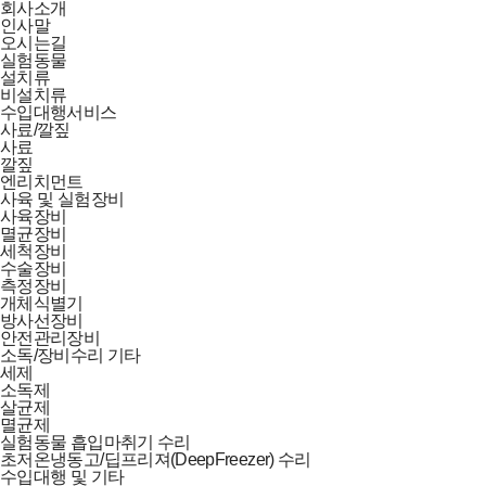
회사소개
인사말
오시는길
실험동물
설치류
비설치류
수입대행서비스
사료/깔짚
사료
깔짚
엔리치먼트
사육 및 실험장비
사육장비
멸균장비
세척장비
수술장비
측정장비
개체식별기
방사선장비
안전관리장비
소독/장비수리 기타
세제
소독제
살균제
멸균제
실험동물 흡입마취기 수리
초저온냉동고/딥프리져(DeepFreezer) 수리
수입대행 및 기타