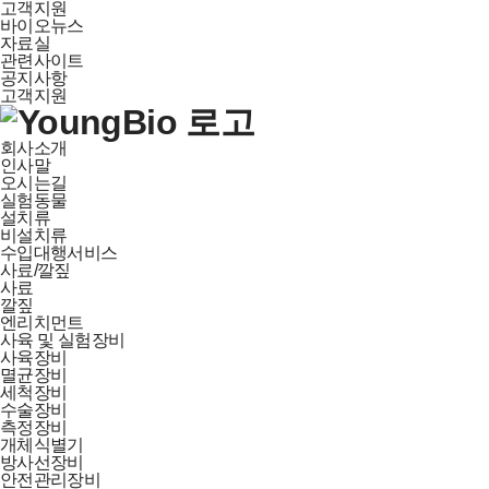
고객지원
바이오뉴스
자료실
관련사이트
공지사항
고객지원
회사소개
인사말
오시는길
실험동물
설치류
비설치류
수입대행서비스
사료/깔짚
사료
깔짚
엔리치먼트
사육 및 실험장비
사육장비
멸균장비
세척장비
수술장비
측정장비
개체식별기
방사선장비
안전관리장비