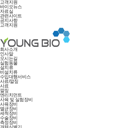
고객지원
바이오뉴스
자료실
관련사이트
공지사항
고객지원
회사소개
인사말
오시는길
실험동물
설치류
비설치류
수입대행서비스
사료/깔짚
사료
깔짚
엔리치먼트
사육 및 실험장비
사육장비
멸균장비
세척장비
수술장비
측정장비
개체식별기