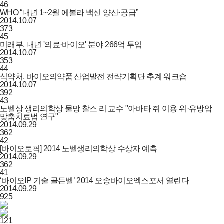
46
WHO “내년 1~2월 에볼라 백신 양산·공급”
2014.10.07
373
45
미래부, 내년 '의료·바이오' 분야 266억 투입
2014.10.07
353
44
식약처, 바이오의약품 산업발전 전략기획단 추계 워크숍
2014.10.07
392
43
노벨상 생리의학상 물망 찰스 리 교수 "아바타 쥐 이용 위·유방암
맞춤치료법 연구"
2014.09.29
362
42
[바이오토픽] 2014 노벨생리의학상 수상자 예측
2014.09.29
362
41
‘바이오IP 기술 골든벨’ 2014 오송바이오엑스포서 열린다
2014.09.29
925
121