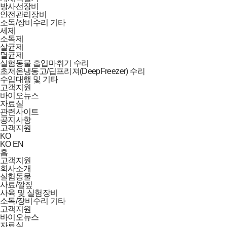
방사선장비
안전관리장비
소독/장비수리 기타
세제
소독제
살균제
멸균제
실험동물 흡입마취기 수리
초저온냉동고/딥프리져(DeepFreezer) 수리
수입대행 및 기타
고객지원
바이오뉴스
자료실
관련사이트
공지사항
고객지원
KO
KO
EN
홈
고객지원
회사소개
실험동물
사료/깔짚
사육 및 실험장비
소독/장비수리 기타
고객지원
바이오뉴스
자료실