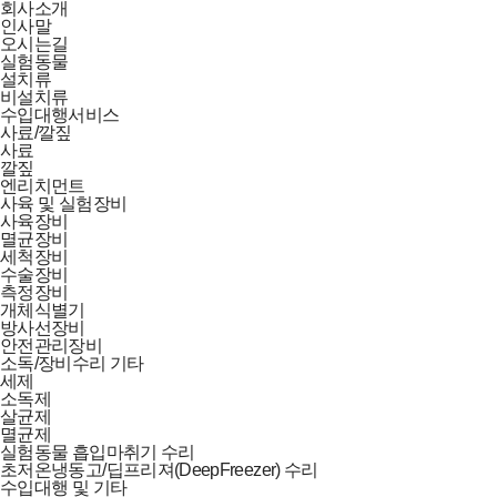
회사소개
인사말
오시는길
실험동물
설치류
비설치류
수입대행서비스
사료/깔짚
사료
깔짚
엔리치먼트
사육 및 실험장비
사육장비
멸균장비
세척장비
수술장비
측정장비
개체식별기
방사선장비
안전관리장비
소독/장비수리 기타
세제
소독제
살균제
멸균제
실험동물 흡입마취기 수리
초저온냉동고/딥프리져(DeepFreezer) 수리
수입대행 및 기타