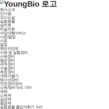
회사소개
인사말
오시는길
실험동물
설치류
비설치류
수입대행서비스
사료/깔짚
사료
깔짚
엔리치먼트
사육 및 실험장비
사육장비
멸균장비
세척장비
수술장비
측정장비
개체식별기
방사선장비
안전관리장비
소독/장비수리 기타
세제
소독제
살균제
멸균제
실험동물 흡입마취기 수리