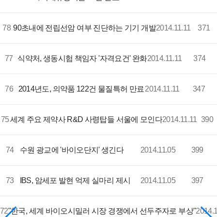
78
90초내에 전립선암 여부 진단하는 기기 개발
2014.11.11
371
77
식약처, 생동시험 책임자 '자격요건' 완화
2014.11.11
374
76
2014년도, 의약품 122건 물질특허 만료
2014.11.11
347
75
세계 주요 제약사 R&D 사령탑들 서울에 모인다
2014.11.11
390
74
수원 광교에 '바이오단지' 생긴다
2014.11.05
399
73
IBS, 암세포 발현 억제 실마리 제시
2014.11.05
397
72
"한국, 세계 바이오시밀러 시장 경쟁에서 선두주자로 부상"
2014.1