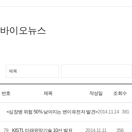
회사소개
바이오뉴스
실험동물
자료실
바이오뉴스
사료/깔짚
관련사이트
사육 및 실험장비
공지사항
소독/장비수리 기타
고객지원
고객지원
번호
제목
작성일
조회수
80
<심장병 위험 50% 낮아지는 변이유전자 발견>
2014.11.14
381
79
KISTI, 미래유망기술 10선 발표
2014.11.11
356