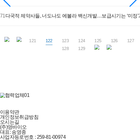
71
다국적 제약사들, 너도나도 에볼라 백신개발…보급시기는 ‘미정’
121
122
123
124
125
126
127
128
129
이용약관
개인정보취급방침
오시는길
(주)영바이오
대표: 송영종
사업자등로번호 : 259-81-00974