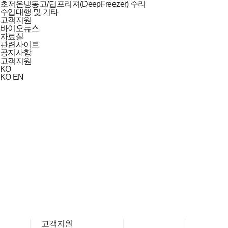
초저온냉동고/딥프리져(DeepFreezer) 수리
수입대행 및 기타
고객지원
바이오뉴스
자료실
관련사이트
공지사항
고객지원
KO
KO
EN
고객지원