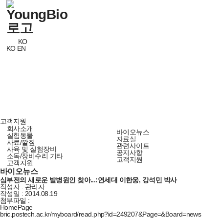
KO
KO
EN
고객지원
회사소개
바이오뉴스
실험동물
자료실
사료/깔짚
관련사이트
사육 및 실험장비
공지사항
소독/장비수리 기타
고객지원
고객지원
바이오뉴스
심부전의 새로운 발병원인 찾아...:연세대 이한웅, 강석민 박사
작성자
:
관리자
작성일 :
2014.08.19
첨부파일 :
HomePage
bric.postech.ac.kr/myboard/read.php?id=249207&Page=&Board=news