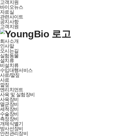
고객지원
바이오뉴스
자료실
관련사이트
공지사항
고객지원
회사소개
인사말
오시는길
실험동물
설치류
비설치류
수입대행서비스
사료/깔짚
사료
깔짚
엔리치먼트
사육 및 실험장비
사육장비
멸균장비
세척장비
수술장비
측정장비
개체식별기
방사선장비
안전관리장비