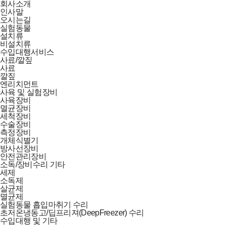
회사소개
인사말
오시는길
실험동물
설치류
비설치류
수입대행서비스
사료/깔짚
사료
깔짚
엔리치먼트
사육 및 실험장비
사육장비
멸균장비
세척장비
수술장비
측정장비
개체식별기
방사선장비
안전관리장비
소독/장비수리 기타
세제
소독제
살균제
멸균제
실험동물 흡입마취기 수리
초저온냉동고/딥프리져(DeepFreezer) 수리
수입대행 및 기타