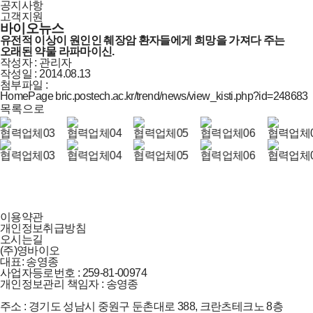
공지사항
고객지원
바이오뉴스
유전적 이상이 원인인 췌장암 환자들에게 희망을 가져다 주는
오래된 약물 라파마이신.
작성자
:
관리자
작성일 :
2014.08.13
첨부파일 :
HomePage
bric.postech.ac.kr/trend/news/view_kisti.php?id=248683
목록으로
이용약관
개인정보취급방침
오시는길
(주)영바이오
대표: 송영종
사업자등로번호 : 259-81-00974
개인정보관리 책임자 : 송영종
주소 : 경기도 성남시 중원구 둔촌대로 388, 크란츠테크노 8층