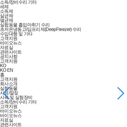
소독/장비수리 기타
세제
소독제
살균제
멸균제
실험동물 흡입마취기 수리
초저온냉동고/딥프리져(DeepFreezer) 수리
수입대행 및 기타
고객지원
바이오뉴스
자료실
관련사이트
공지사항
고객지원
KO
KO
EN
홈
고객지원
회사소개
실험동물
사료/깔짚
사육 및 실험장비
소독/장비수리 기타
고객지원
바이오뉴스
바이오뉴스
자료실
관련사이트