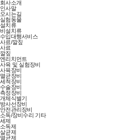
회사소개
인사말
오시는길
실험동물
설치류
비설치류
수입대행서비스
사료/깔짚
사료
깔짚
엔리치먼트
사육 및 실험장비
사육장비
멸균장비
세척장비
수술장비
측정장비
개체식별기
방사선장비
안전관리장비
소독/장비수리 기타
세제
소독제
살균제
멸균제