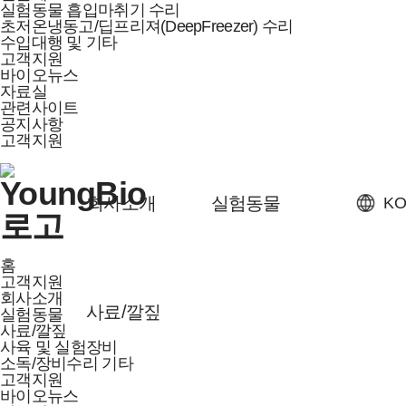
실험동물 흡입마취기 수리
초저온냉동고/딥프리져(DeepFreezer) 수리
수입대행 및 기타
고객지원
바이오뉴스
자료실
관련사이트
공지사항
고객지원
회사소개
실험동물
KO
홈
고객지원
회사소개
사료/깔짚
실험동물
사료/깔짚
사육 및 실험장비
소독/장비수리 기타
고객지원
바이오뉴스