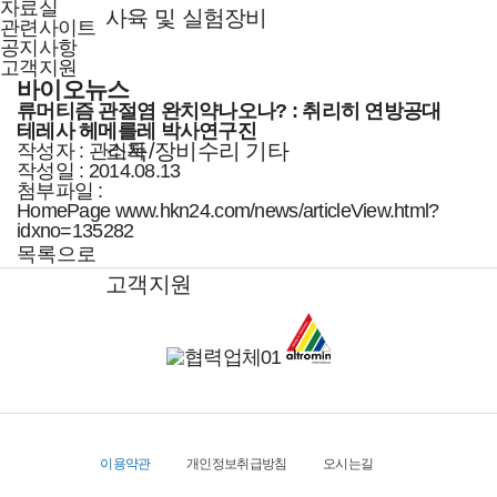
자료실
사육 및 실험장비
관련사이트
공지사항
고객지원
바이오뉴스
류머티즘 관절염 완치약나오나? : 취리히 연방공대
테레사 헤메를레 박사연구진
소독/장비수리 기타
작성자
:
관리자
작성일 :
2014.08.13
첨부파일 :
HomePage
www.hkn24.com/news/articleView.html?
idxno=135282
목록으로
고객지원
이용약관
개인정보취급방침
오시는길