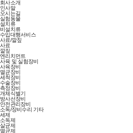
회사소개
인사말
오시는길
실험동물
설치류
비설치류
수입대행서비스
사료/깔짚
사료
깔짚
엔리치먼트
사육 및 실험장비
사육장비
멸균장비
세척장비
수술장비
측정장비
개체식별기
방사선장비
안전관리장비
소독/장비수리 기타
세제
소독제
살균제
멸균제