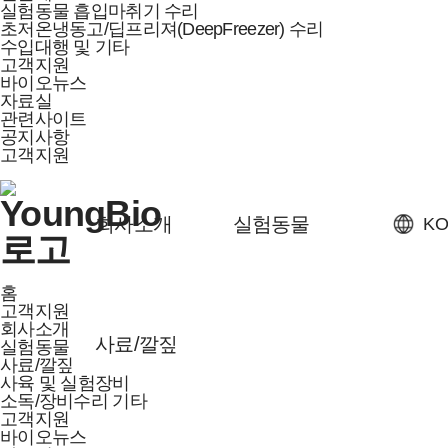
실험동물 흡입마취기 수리
초저온냉동고/딥프리져(DeepFreezer) 수리
수입대행 및 기타
고객지원
바이오뉴스
자료실
관련사이트
공지사항
고객지원
회사소개
실험동물
KO
홈
고객지원
회사소개
사료/깔짚
실험동물
사료/깔짚
사육 및 실험장비
소독/장비수리 기타
고객지원
바이오뉴스