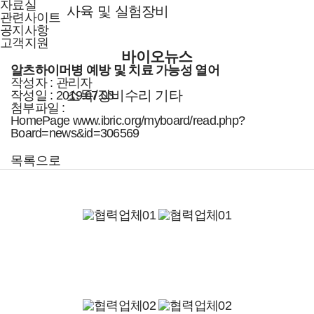
자료실
사육 및 실험장비
관련사이트
공지사항
고객지원
바이오뉴스
알츠하이머병 예방 및 치료 가능성 열어
작성자
:
관리자
소독/장비수리 기타
작성일 :
2019.07.03
첨부파일 :
HomePage
www.ibric.org/myboard/read.php?
Board=news&id=306569
목록으로
고객지원